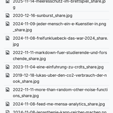
2025-11-14-meeresschutz-im-brettspiel_share.jp
g
2020-12-16-sunburst_share.jpg
2024-11-09-jeder-mensch-ein-e-Kuenstler-in.png
_share.jpg
2024-11-08-freifunkluebeck-das-war-2024_share.
jpg
2022-11-11-markdown-fuer-studierende-und-fors
chende_share.jpg
2023-11-04-eine-einfuhrung-zu-crdts_share.jpg
2019-12-18-lukas-uber-den-co2-verbrauch-der-n
ook_share.jpg
2022-11-11-more-than-random-other-noise-functi
ons_share.jpg
2024-11-08-feed-me-mensa-analytics_share.jpg
2024-11-08-legasthenie-kann-reicher-machen.pn