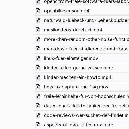
openchrom-freie-software-fuers-labor
openbikesensor.mp4
naturwald-luebeck-und-luebeckbuddel
musikvideos-durch-ki.mp4
more-than-random-other-noise-functi
markdown-fuer-studierende-und-fors
linux-fuer-einsteiger.mov
kinder-teilen-gerne-wissen.mov
kinder-machen-ein-howto.mp4
how-to-capture-the-flag.mov
freie-lerninhalte-fur-von-hochschulen
datenschutz-letzter-anker-der-freiheit
code-reviews-wer-suchet-der-findet.
aspects-of-data-driven-ux.mov