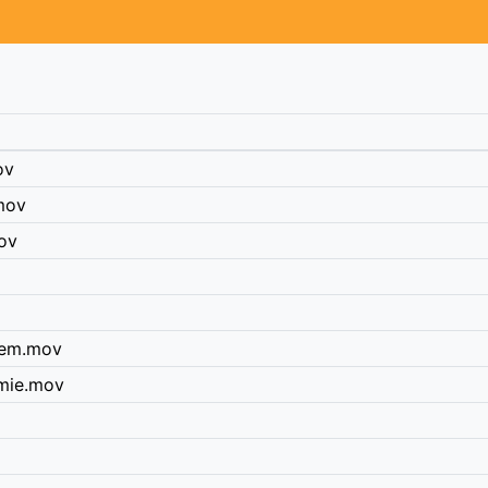
ov
mov
ov
tem.mov
mie.mov