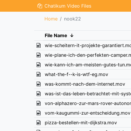
Chatikum Video Files
Home
nook22
File Name
↓
wie-scheitern-it-projekte-garantiert.m
wie-plane-ich-den-perfekten-camper.
wie-kann-ich-am-meisten-gutes-tun.m
what-the-f--k-is-wtf-eg.mov
was-kommt-nach-dem-internet.mov
was-ist-das-leben-betrachtet-mit-sys
von-alphazero-zur-mars-rover-autono
vom-kaugummi-zur-entscheidung.mov
pizza-bestellen-mit-dijkstra.mov